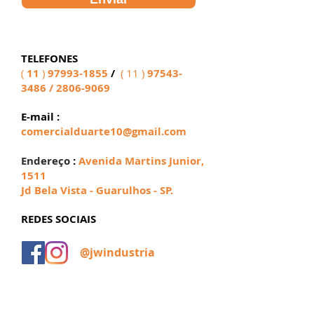
TELEFONES
11
)
97993-1855
/
( 11 )
97543-
(
3486
/
2806-9069
E-mail :
comercialduarte10@gmail.com
Endereço
:
Avenida Martins Junior,
1511
Jd Bela Vista - Guarulhos - SP.
REDES SOCIAIS
@jwindustria