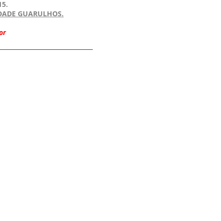
15.
DADE GUARULHOS.
or