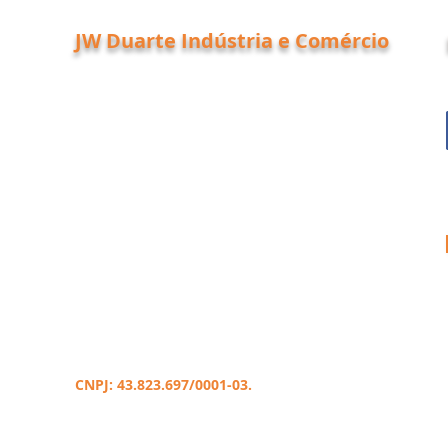
JW Duarte Indústria e Comércio
A empresa foi fundada com objetivo de
proporcionar excelência no atendimento, com
qualidade assegurada em nossos produtos, no
segmento de registros de alta pressão para gás.
Com responsabilidade, produzimos produtos
dentro de normas técnicas e especificações
solicitadas pelos nossos clientes e seus projetos.
Crescendo em bom ritmo, transformamos boas
idéias em resultados, obtendo reduções de
custos e soluções com segurança.
Atualmente a empresa possui produtos no
segmento de registros para gás em baixa e alta
pressão, conexões, acessórios e mangueiras para
gás. Estamos localizados na grande São Paulo,
na cidade de Guarulhos.
CNPJ: 43.823.697/0001-03.