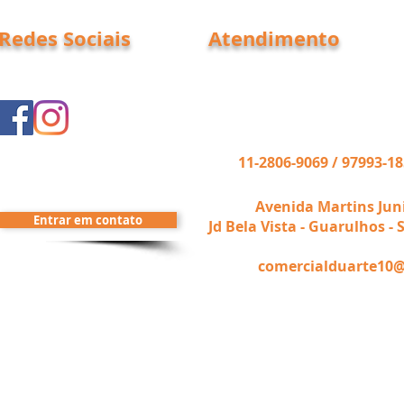
Redes Sociais
Atendimento
Segunda à Sexta das 08:00 
das 08:00 às 13:00 hs.
Tel:
11-2806-9069 / 97993-18
@jwindustria
End.:
Avenida Martins Jun
Entrar em contato
Jd Bela Vista - Guarulhos - S
comercialduarte10
E-mail: