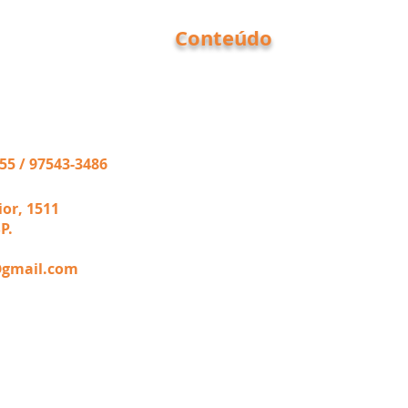
Conteúdo
- Início
às 18:00 e Sábados
- Quem somos
- Produtos
- Fotos
55 / 97543-3486
-
Contato
ior, 1511
P.
@gmail.com